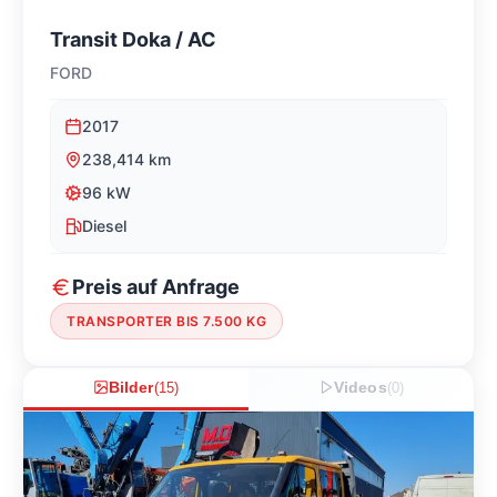
Transit Doka / AC
FORD
2017
238,414
km
96
kW
Diesel
Preis auf Anfrage
TRANSPORTER BIS 7.500 KG
Bilder
(
15
)
Videos
(
0
)