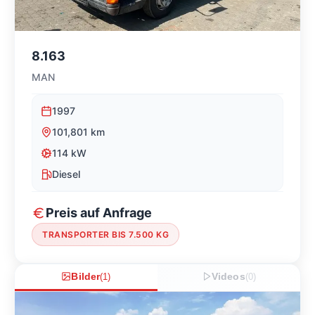
8.163
MAN
1997
101,801
km
114
kW
Diesel
Preis auf Anfrage
TRANSPORTER BIS 7.500 KG
Bilder
(
1
)
Videos
(
0
)