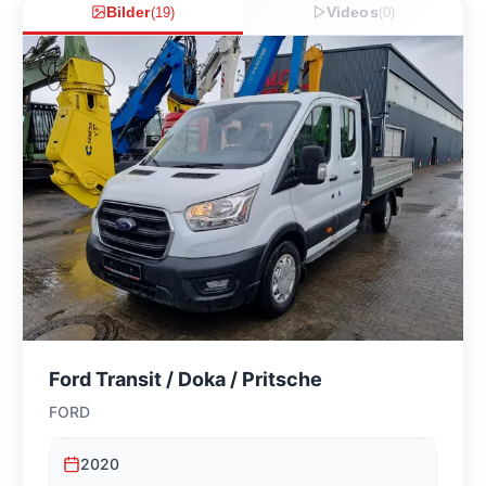
Bilder
(
19
)
Videos
(
0
)
Ford Transit / Doka / Pritsche
FORD
2020