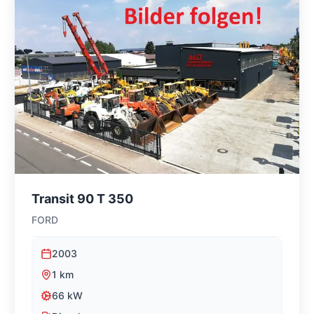
Transit 90 T 350
FORD
2003
1
km
66
kW