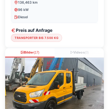
136,463
km
96
kW
Diesel
Preis auf Anfrage
TRANSPORTER BIS 7.500 KG
Bilder
(
17
)
Videos
(
0
)