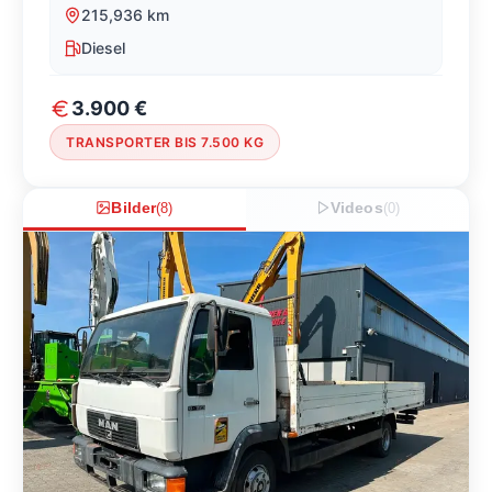
215,936
km
Diesel
3.900 €
TRANSPORTER BIS 7.500 KG
Bilder
(
8
)
Videos
(
0
)