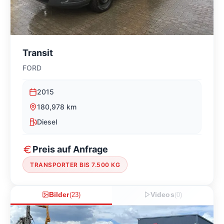
Transit
FORD
2015
180,978
km
Diesel
Preis auf Anfrage
TRANSPORTER BIS 7.500 KG
Bilder
(
23
)
Videos
(
0
)