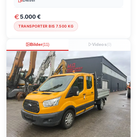
5.000 €
TRANSPORTER BIS 7.500 KG
Bilder
(
11
)
Videos
(
0
)