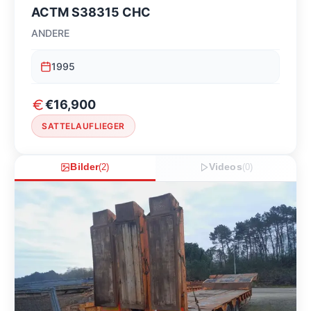
ACTM S38315 CHC
ANDERE
1995
€16,900
SATTELAUFLIEGER
Bilder
(
2
)
Videos
(
0
)