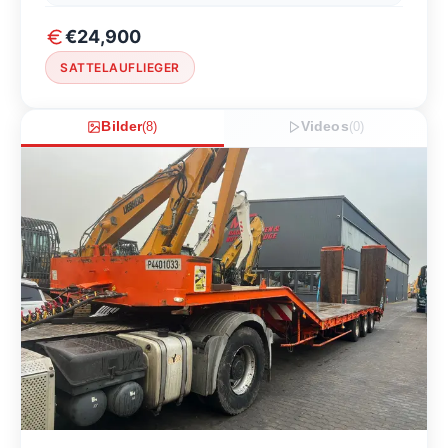
€24,900
SATTELAUFLIEGER
Bilder
(
8
)
Videos
(
0
)