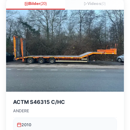
Bilder
(
20
)
Videos
(
0
)
ACTM S46315 C/HC
ANDERE
2010