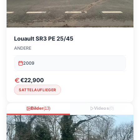
Louault SR3 PE 25/45
ANDERE
2009
€22,900
SATTELAUFLIEGER
Bilder
(
13
)
Videos
(
0
)