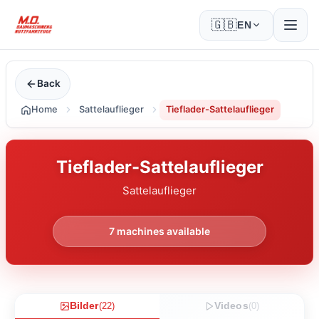
🇬🇧
EN
Back
Home
Sattelauflieger
Tieflader-Sattelauflieger
Tieflader-Sattelauflieger
Sattelauflieger
7
machines available
Bilder
(
22
)
Videos
(
0
)