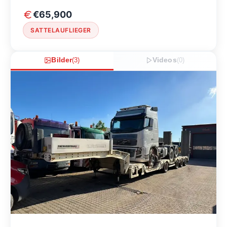
€65,900
SATTELAUFLIEGER
Bilder
(
3
)
Videos
(
0
)