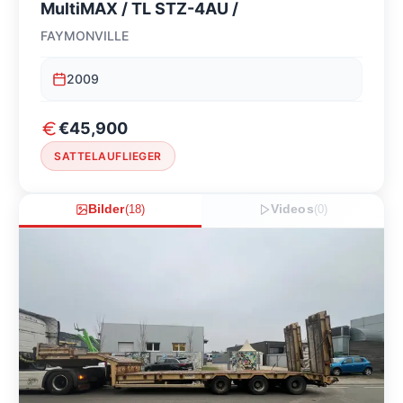
MultiMAX / TL STZ-4AU /
FAYMONVILLE
2009
€45,900
SATTELAUFLIEGER
Bilder
(
18
)
Videos
(
0
)