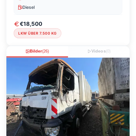
Diesel
€18,500
LKW ÜBER 7.500 KG
Bilder
(
26
)
Videos
(
0
)