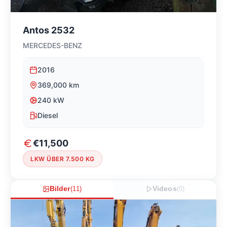
Antos 2532
MERCEDES-BENZ
2016
369,000
km
240
kW
Diesel
€11,500
LKW ÜBER 7.500 KG
Bilder
(
11
)
Videos
(
0
)