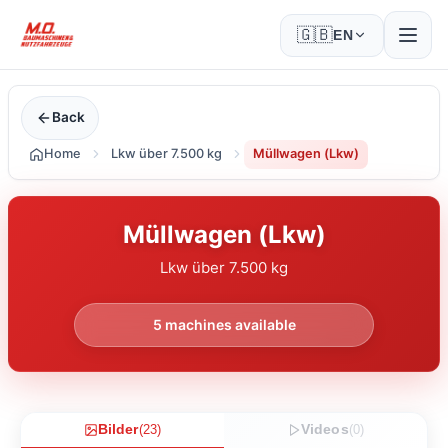
🇬🇧
EN
Back
Home
Lkw über 7.500 kg
Müllwagen (Lkw)
Müllwagen (Lkw)
Lkw über 7.500 kg
5
machines available
Bilder
(
23
)
Videos
(
0
)