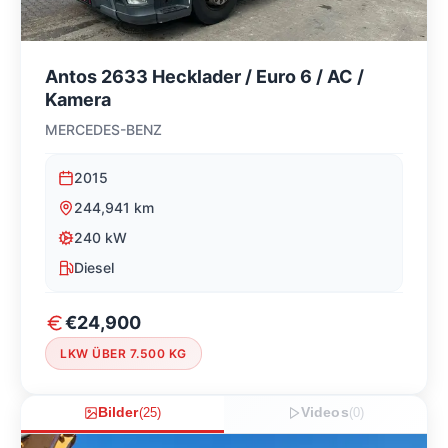
Antos 2633 Hecklader / Euro 6 / AC /
Kamera
MERCEDES-BENZ
2015
244,941
km
240
kW
Diesel
€24,900
LKW ÜBER 7.500 KG
Bilder
(
25
)
Videos
(
0
)