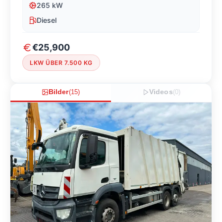
265
kW
Diesel
€25,900
LKW ÜBER 7.500 KG
Bilder
(
15
)
Videos
(
0
)