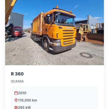
R 360
SCANIA
2010
116,000
km
265
kW