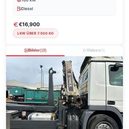
Diesel
€16,900
LKW ÜBER 7.500 KG
Bilder
(
18
)
Videos
(
0
)