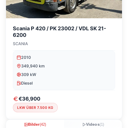
Scania P 420 / PK 23002 / VDL SK 21-
6200
SCANIA
2010
349,940
km
309
kW
Diesel
€36,900
LKW ÜBER 7.500 KG
Bilder
(
42
)
Videos
(
1
)