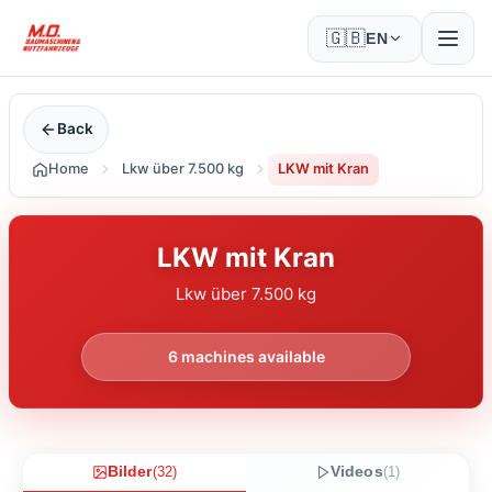
🇬🇧
EN
Back
Home
Lkw über 7.500 kg
LKW mit Kran
LKW mit Kran
Lkw über 7.500 kg
6
machines available
Bilder
(
32
)
Videos
(
1
)