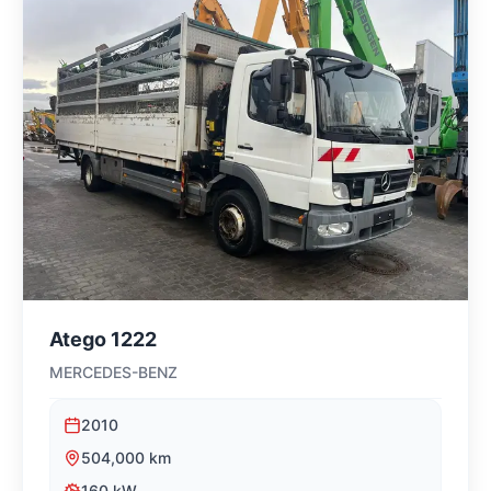
Atego 1222
MERCEDES-BENZ
2010
504,000
km
160
kW