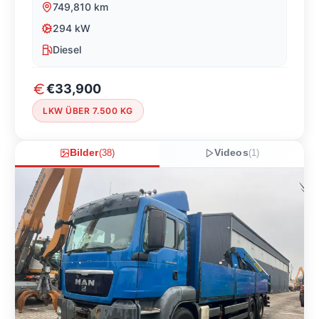
749,810
km
294
kW
Diesel
€33,900
LKW ÜBER 7.500 KG
Bilder
(
38
)
Videos
(
1
)