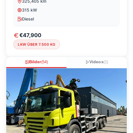
325,405
km
315
kW
Diesel
€47,900
LKW ÜBER 7.500 KG
Bilder
(
54
)
Videos
(
1
)