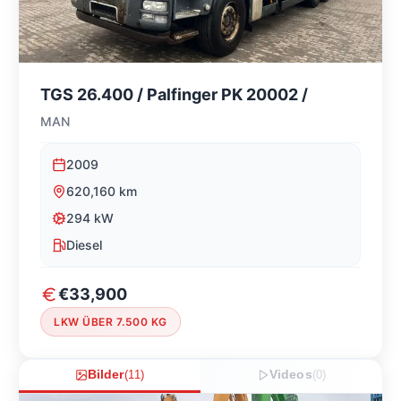
TGS 26.400 / Palfinger PK 20002 /
MAN
2009
620,160
km
294
kW
Diesel
€33,900
LKW ÜBER 7.500 KG
Bilder
(
11
)
Videos
(
0
)